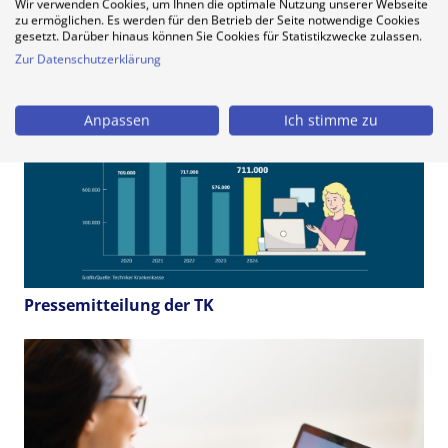
Wir verwenden Cookies, um Ihnen die optimale Nutzung unserer Webseite
KBV: Neue Themenseite zum Einsatz der
zu ermöglichen. Es werden für den Betrieb der Seite notwendige Cookies
gesetzt. Darüber hinaus können Sie Cookies für Statistikzwecke zulassen.
Videosprechstunde
Zur Datenschutzerklärung
Anpassen
Ich stimme zu
Pressemitteilung der TK