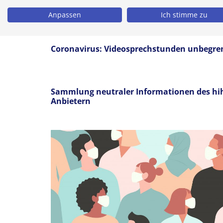
Videosprechstunde statt Praxis: Physiother
Anpassen
Ich stimme zu
Corona
Coronavirus: Videosprechstunden unbegre
Sammlung neutraler Informationen des hih
Anbietern