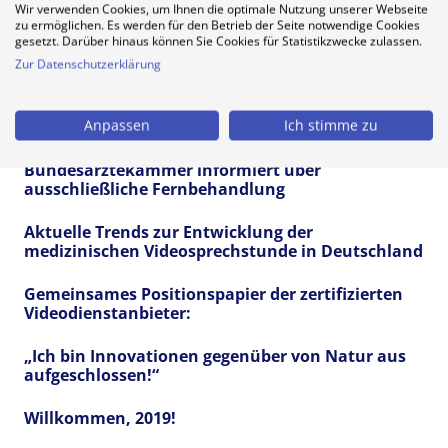
Gesundheitswesen
Wir verwenden Cookies, um Ihnen die optimale Nutzung unserer Webseite
zu ermöglichen. Es werden für den Betrieb der Seite notwendige Cookies
gesetzt. Darüber hinaus können Sie Cookies für Statistikzwecke zulassen.
Fünf Überlegungen, wie der Patientenalltag im
Jahr 2030 aussehen könnte
Zur Datenschutzerklärung
Krankenkassen sollen für Gesundheitsapps
Anpassen
Ich stimme zu
zahlen
Bundesärztekammer informiert über
ausschließliche Fernbehandlung
Aktuelle Trends zur Entwicklung der
medizinischen Videosprechstunde in Deutschland
Gemeinsames Positionspapier der zertifizierten
Videodienstanbieter:
„Ich bin Innovationen gegenüber von Natur aus
aufgeschlossen!“
Willkommen, 2019!