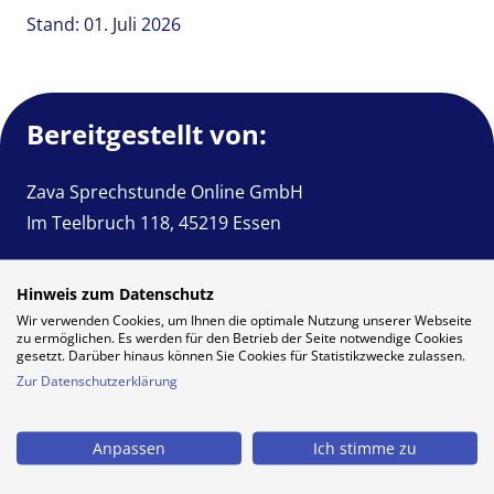
Stand: 01. Juli 2026
Bereitgestellt von:
Zava Sprechstunde Online GmbH
Im Teelbruch 118, 45219 Essen
Über uns
Hinweis zum Datenschutz
Wir verwenden Cookies, um Ihnen die optimale Nutzung unserer Webseite
Über uns
zu ermöglichen. Es werden für den Betrieb der Seite notwendige Cookies
gesetzt. Darüber hinaus können Sie Cookies für Statistikzwecke zulassen.
Managementteam
Zur Datenschutzerklärung
Karriere
Blog
Anpassen
Ich stimme zu
Zava Telemedizin Campus