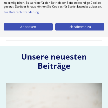
Wie wird die Videosprechstunde
zu ermöglichen. Es werden für den Betrieb der Seite notwendige Cookies
gesetzt. Darüber hinaus können Sie Cookies für Statistikzwecke zulassen.
gegenüber der KVen abgerechnet?
Zur Datenschutzerklärung
Wie werden Videosprechstunden
Anpassen
Ich stimme zu
für private Patienten vergütet?
Unsere neuesten
Beiträge