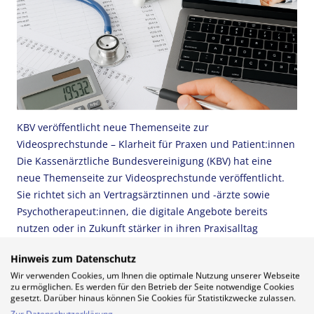
KBV veröffentlicht neue Themenseite zur
Videosprechstunde – Klarheit für Praxen und Patient:innen
Die Kassenärztliche Bundesvereinigung (KBV) hat eine
neue Themenseite zur Videosprechstunde veröffentlicht.
Sie richtet sich an Vertragsärztinnen und -ärzte sowie
Psychotherapeut:innen, die digitale Angebote bereits
nutzen oder in Zukunft stärker in ihren Praxisalltag
integrieren möchten. Für ZAVA Sprechstunde Online…
Hinweis zum Datenschutz
Wir verwenden Cookies, um Ihnen die optimale Nutzung unserer Webseite
Pressemitteilung der TK
zu ermöglichen. Es werden für den Betrieb der Seite notwendige Cookies
ALLGEMEIN
,
FÜR PRAXEN
,
NEUIGKEITEN
,
WUSSTEN SIE
gesetzt. Darüber hinaus können Sie Cookies für Statistikzwecke zulassen.
Zur Datenschutzerklärung