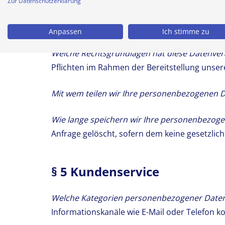
übermittelten personenbezogenen Daten gespei
Zur Datenschutzerklärung
Wofür verarbeiten wir Ihre personenbezogen
Anpassen
Ich stimme zu
Welche Rechtsgrundlagen hat diese Datenver
Pflichten im Rahmen der Bereitstellung unser
Mit wem teilen wir Ihre personenbezogenen D
Wie lange speichern wir Ihre personenbezoge
Anfrage gelöscht, sofern dem keine gesetzli
§ 5 Kundenservice
Welche Kategorien personenbezogener Daten 
Informationskanäle wie E-Mail oder Telefon ko