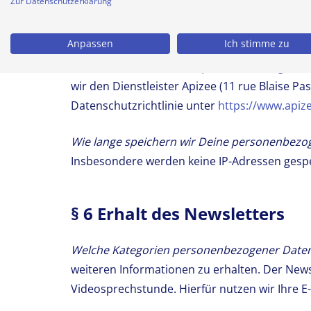
Zur Datenschutzerklärung
Welche Rechtsgrundlagen hat diese Datenve
Art. 9 Abs. 2 lit. a) DSGVO.
Anpassen
Ich stimme zu
Mit wem teilen wir Deine personenbezogenen
wir den Dienstleister Apizee (11 rue Blaise P
Datenschutzrichtlinie unter
https://www.apiz
Wie lange speichern wir Deine personenbezo
Insbesondere werden keine IP-Adressen gesp
§ 6 Erhalt des Newsletters
Welche Kategorien personenbezogener Daten 
weiteren Informationen zu erhalten. Der News
Videosprechstunde. Hierfür nutzen wir Ihre E