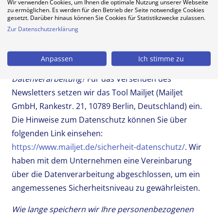
Wir verwenden Cookies, um Ihnen die optimale Nutzung unserer Webseite
Speicherung wird dadurch aber nicht berührt. Ihren
zu ermöglichen. Es werden für den Betrieb der Seite notwendige Cookies
Widerruf können Sie jederzeit an unseren
gesetzt. Darüber hinaus können Sie Cookies für Statistikzwecke zulassen.
Zur Datenschutzerklärung
Kundenservice
service@sprechstunde.online
richten.
Anpassen
Ich stimme zu
Mit wem teilen wir Ihre Daten bei dieser
Datenverarbeitung?
Für das Versenden des
Newsletters setzen wir das Tool Mailjet (Mailjet
GmbH, Rankestr. 21, 10789 Berlin, Deutschland) ein.
Die Hinweise zum Datenschutz können Sie über
folgenden Link einsehen:
https://www.mailjet.de/sicherheit-datenschutz/
. Wir
haben mit dem Unternehmen eine Vereinbarung
über die Datenverarbeitung abgeschlossen, um ein
angemessenes Sicherheitsniveau zu gewährleisten.
Wie lange speichern wir Ihre personenbezogenen