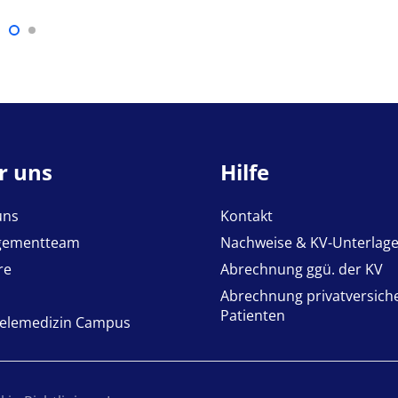
r uns
Hilfe
uns
Kontakt
gementteam
Nachweise & KV-Unterlag
re
Abrechnung ggü. der KV
Abrechnung privatversich
Patienten
Telemedizin Campus