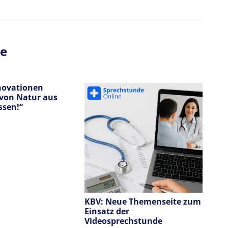
ge
nnovationen
von Natur aus
ssen!“
Kr
Vi
Po
üb
KBV: Neue Themenseite zum
Einsatz der
Videosprechstunde