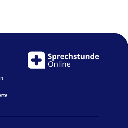
en
erte